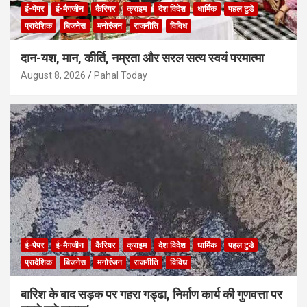
ई-पेपर
ई-मैगजीन
कैरियर
क्राइम
देश विदेश
धार्मिक
पहल टुडे
प्रादेशिक
बिजनेस
मनोरंजन
राजनीति
विविध
दान-यश, मान, कीर्ति, नम्रता और सरल सत्य स्वयं परमात्मा
August 8, 2026
Pahal Today
ई-पेपर
ई-मैगजीन
कैरियर
क्राइम
देश विदेश
धार्मिक
पहल टुडे
प्रादेशिक
बिजनेस
मनोरंजन
राजनीति
विविध
बारिश के बाद सड़क पर गहरा गड्ढा, निर्माण कार्य की गुणवत्ता पर