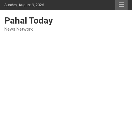
Skip
Sunday, August 9, 2026
to
content
Pahal Today
News Network