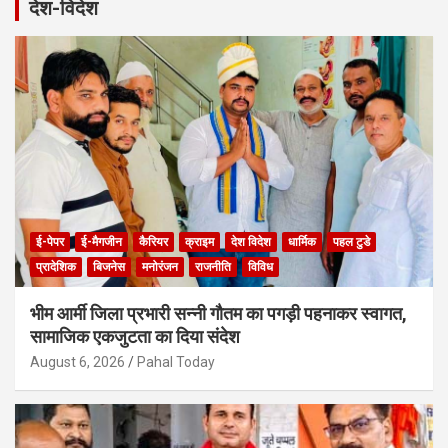
देश-विदेश
ई-पेपर
ई-मैगजीन
कैरियर
क्राइम
देश विदेश
धार्मिक
पहल टुडे
प्रादेशिक
बिजनेस
मनोरंजन
राजनीति
विविध
भीम आर्मी जिला प्रभारी सन्नी गौतम का पगड़ी पहनाकर स्वागत,
सामाजिक एकजुटता का दिया संदेश
August 6, 2026
Pahal Today