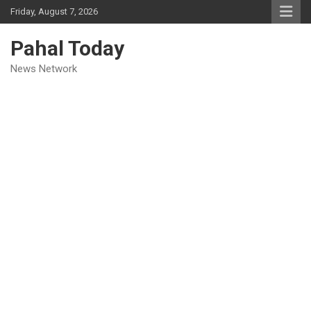
Skip
Friday, August 7, 2026
to
content
Pahal Today
News Network