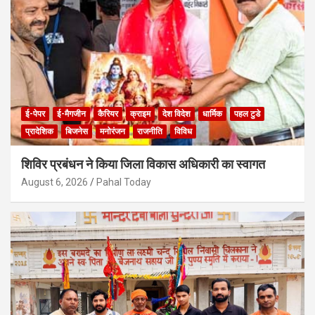
ई-पेपर
ई-मैगजीन
कैरियर
क्राइम
देश विदेश
धार्मिक
पहल टुडे
प्रादेशिक
बिजनेस
मनोरंजन
राजनीति
विविध
शिविर प्रबंधन ने किया जिला विकास अधिकारी का स्वागत
August 6, 2026
Pahal Today