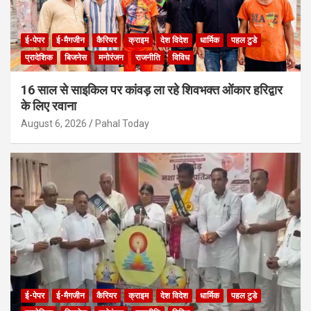
ई-पेपर
ई-मैगजीन
कैरियर
क्राइम
देश विदेश
धार्मिक
पहल टुडे
प्रादेशिक
बिजनेस
मनोरंजन
राजनीति
विविध
16 साल से साइकिल पर कांवड़ ला रहे शिवभक्त ओंकार हरिद्वार
के लिए रवाना
August 6, 2026
Pahal Today
ई-पेपर
ई-मैगजीन
कैरियर
क्राइम
देश विदेश
धार्मिक
पहल टुडे