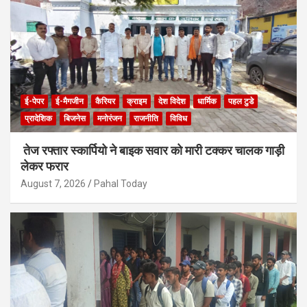
ई-पेपर
ई-मैगजीन
कैरियर
क्राइम
देश विदेश
धार्मिक
पहल टुडे
प्रादेशिक
बिजनेस
मनोरंजन
राजनीति
विविध
तेज रफ्तार स्कार्पियो ने बाइक सवार को मारी टक्कर चालक गाड़ी
लेकर फरार
August 7, 2026
Pahal Today