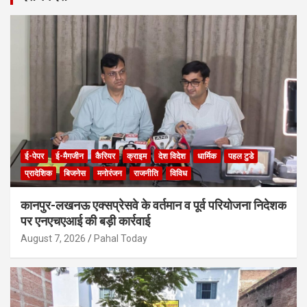
ई-पेपर
ई-मैगजीन
कैरियर
क्राइम
देश विदेश
धार्मिक
पहल टुडे
प्रादेशिक
बिजनेस
मनोरंजन
राजनीति
विविध
कानपुर-लखनऊ एक्सप्रेसवे के वर्तमान व पूर्व परियोजना निदेशक
पर एनएचएआई की बड़ी कार्रवाई
August 7, 2026
Pahal Today