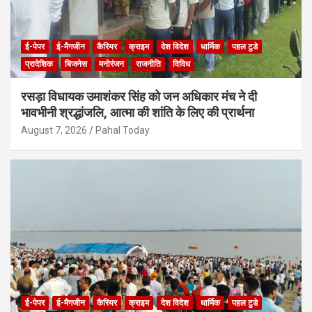
ई-पेपर
ई-मैगजीन
कैरियर
क्राइम
देश विदेश
धार्मिक
पहल टुडे
प्रादेशिक
बिजनेस
मनोरंजन
राजनीति
विविध
रसड़ा विधायक उमाशंकर सिंह को जन अधिकार मंच ने दी
भावभीनी श्रद्धांजलि, आत्मा की शांति के लिए की प्रार्थना
August 7, 2026
Pahal Today
ई-पेपर
ई-मैगजीन
कैरियर
क्राइम
देश विदेश
धार्मिक
पहल टुडे