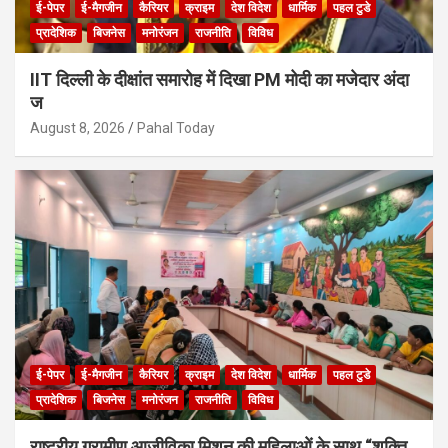
ई-पेपर
ई-मैगजीन
कैरियर
क्राइम
देश विदेश
धार्मिक
पहल टुडे
प्रादेशिक
बिजनेस
मनोरंजन
राजनीति
विविध
IIT दिल्ली के दीक्षांत समारोह में दिखा PM मोदी का मजेदार अंदा
ज
August 8, 2026
Pahal Today
ई-पेपर
ई-मैगजीन
कैरियर
क्राइम
देश विदेश
धार्मिक
पहल टुडे
प्रादेशिक
बिजनेस
मनोरंजन
राजनीति
विविध
राष्ट्रीय ग्रामीण आजीविका मिशन की महिलाओं के साथ “शक्ति