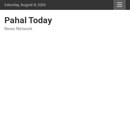
Skip
Saturday, August 8, 2026
to
content
Pahal Today
News Network