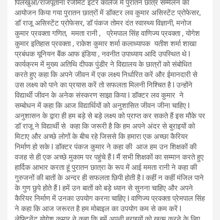
पिलखुआ/राजपूताना रेजीमेंट इंटर कॉलेज में पुरातन छात्र सम्मेलन का
आयोजन किया गया पुरातन छात्रों में डॉक्टर लव कुमार असिस्टेंट प्रोफेसर,
डॉ राजू असिस्टेंट प्रोफेसर, डॉ पंकज तोमर दंत स्वास्थ्य विज्ञानी, मनोज
कुमार प्रवक्ता गणित, ममता रानी , प्रेमपाल सिंह वाणिज्य प्रवक्ता , योगेश
कुमार इतिहास प्रवक्ता , राकेश कुमार शर्मा कलाध्यापक यतीश शर्मा शाखा
प्रबंधक यूनियन बैंक आफ इंडिया , नवनीत उपाध्याय आदि उपस्थित थे l
कार्यक्रम में मुख्य अतिथि दीपक पुंडीर ने विद्यालय के छात्रों को संबोधित
करते हुए कहा कि अपने जीवन में एक लक्ष्य निर्धारित करें और ईमानदारी से
उस लक्ष्य को पाने का प्रयास करें तो सफलता मिलनी निश्चित है l उन्होंने
विद्यार्थी जीवन के अनेक संस्करण साझा किया l डॉक्टर लव कुमार ने
सम्बोधन में कहा कि आज विद्यार्थियों को अनुशासित जीवन जीना चाहिए l
अनुशासन के द्वारा ही हम बड़े से बड़े लक्ष्य को प्राप्त कर सकते हैं इस मौके पर
डॉ राजू ने विद्यार्थी से कहा कि जरूरी है कि हम अपने अंदर से बुराइयों को
मिटाए और अच्छे लोगों के बीच रहे जिससे कि हमारा एक अच्छा कैरियर
निर्माण हो सके l डॉक्टर पंकज कुमार ने कहा की आज हम उन शिक्षकों की
वजह से ही एक अच्छे मुकाम पर पहुंचे हैं l मैं सभी शिक्षकों का सम्मान करते हुए
हार्दिक आभार करता हूं पुरातन छात्रा के रूप में आई ममता रानी ने कहा की
गुरुजनों की बातों के अन्दर ही सफलता छिपी होती है l कहीं न कहीं मंजिल पाने
के गुण छुपे होते हैं l हमें उन बातों को बड़े ध्यान से सुनना चाहिए और अपने
कैरियर निर्माण में उनका उपयोग करना चाहिए l वाणिज्य प्रवक्ता प्रेमपाल सिंह
ने कहा कि आज जरूरत है हम मोबाइल का उपयोग कम से कम करें l
लेफ्टिनेंट योगेश कुमार ने कहा कि हमें अपनी बुराइयों को खत्म करने के लिए