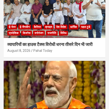
ई-पेपर
ई-मैगजीन
कैरियर
क्राइम
देश विदेश
धार्मिक
पहल टुडे
प्रादेशिक
बिजनेस
मनोरंजन
राजनीति
विविध
व्यापारियों का हाउस टैक्स विरोधी धरना तीसरे दिन भी जारी
August 8, 2026
Pahal Today