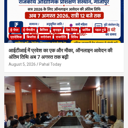
ई-पेपर
ई-मैगजीन
कैरियर
क्राइम
देश विदेश
धार्मिक
पहल टुडे
प्रादेशिक
बिजनेस
मनोरंजन
राजनीति
विविध
आईटीआई में प्रवेश का एक और मौका, ऑनलाइन आवेदन की
अंतिम तिथि अब 7 अगस्त तक बढ़ी
August 5, 2026
Pahal Today