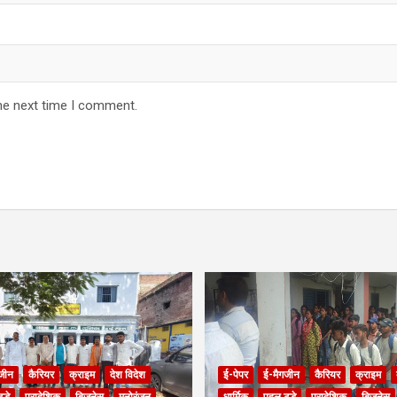
he next time I comment.
जीन
कैरियर
क्राइम
देश विदेश
ई-पेपर
ई-मैगजीन
कैरियर
क्राइम
ुडे
प्रादेशिक
बिजनेस
मनोरंजन
धार्मिक
पहल टुडे
प्रादेशिक
बिजनेस