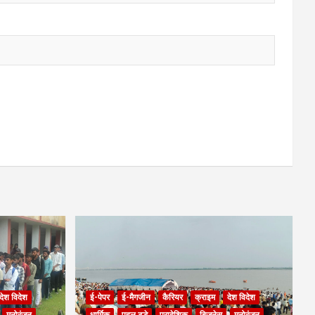
देश विदेश
ई-पेपर
ई-मैगजीन
कैरियर
क्राइम
देश विदेश
मनोरंजन
धार्मिक
पहल टुडे
प्रादेशिक
बिजनेस
मनोरंजन