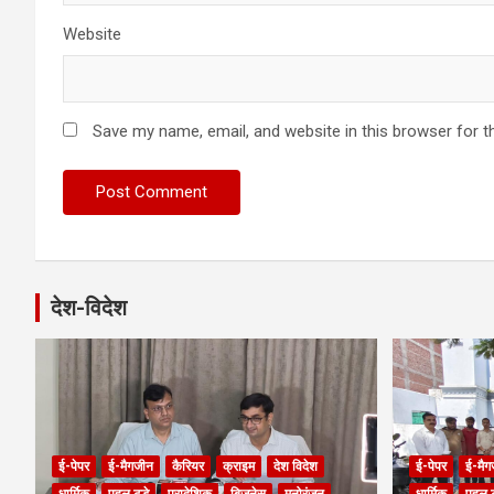
Website
Save my name, email, and website in this browser for t
देश-विदेश
ई-पेपर
ई-मैगजीन
कैरियर
क्राइम
देश विदेश
ई-पेपर
ई-मैग
धार्मिक
पहल टुडे
प्रादेशिक
बिजनेस
मनोरंजन
धार्मिक
पहल ट