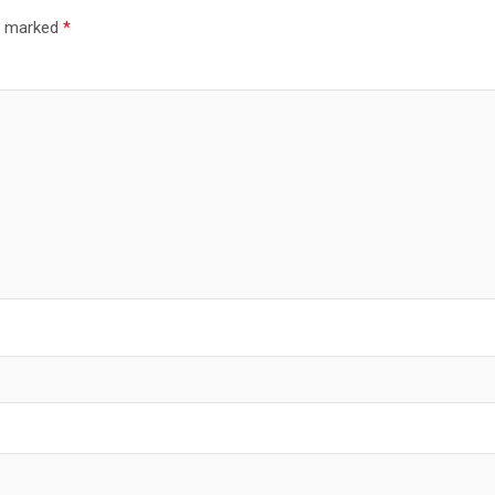
re marked
*