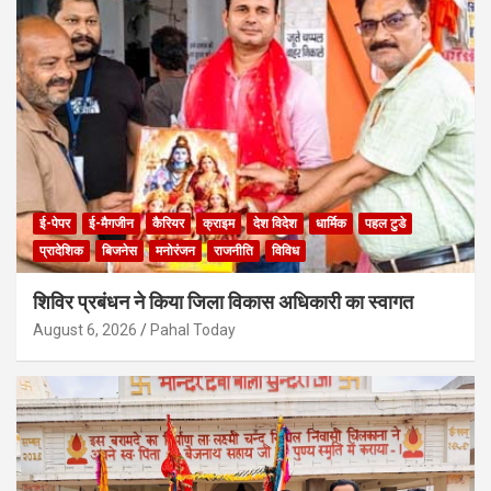
ई-पेपर
ई-मैगजीन
कैरियर
क्राइम
देश विदेश
धार्मिक
पहल टुडे
प्रादेशिक
बिजनेस
मनोरंजन
राजनीति
विविध
शिविर प्रबंधन ने किया जिला विकास अधिकारी का स्वागत
August 6, 2026
Pahal Today