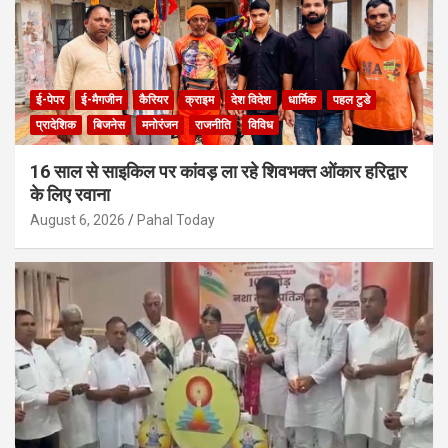
ई-पेपर
ई-मैगजीन
कैरियर
क्राइम
देश विदेश
धार्मिक
पहल टुडे
प्रादेशिक
बिजनेस
मनोरंजन
राजनीति
विविध
16 साल से साइकिल पर कांवड़ ला रहे शिवभक्त ओंकार हरिद्वार
के लिए रवाना
August 6, 2026
Pahal Today