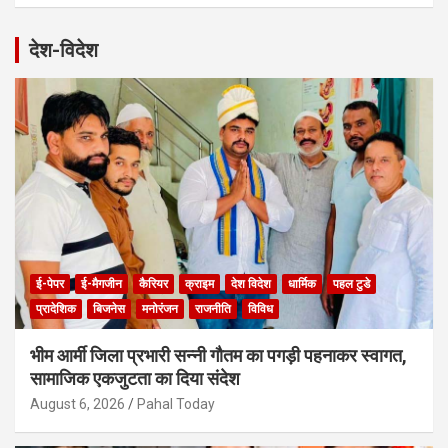
देश-विदेश
ई-पेपर
ई-मैगजीन
कैरियर
क्राइम
देश विदेश
धार्मिक
पहल टुडे
प्रादेशिक
बिजनेस
मनोरंजन
राजनीति
विविध
भीम आर्मी जिला प्रभारी सन्नी गौतम का पगड़ी पहनाकर स्वागत,
सामाजिक एकजुटता का दिया संदेश
August 6, 2026
Pahal Today