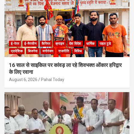
ई-पेपर
ई-मैगजीन
कैरियर
क्राइम
देश विदेश
धार्मिक
पहल टुडे
प्रादेशिक
बिजनेस
मनोरंजन
राजनीति
विविध
16 साल से साइकिल पर कांवड़ ला रहे शिवभक्त ओंकार हरिद्वार
के लिए रवाना
August 6, 2026
Pahal Today