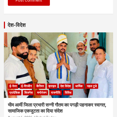
देश-विदेश
ई-पेपर
ई-मैगजीन
कैरियर
क्राइम
देश विदेश
धार्मिक
पहल टुडे
प्रादेशिक
बिजनेस
मनोरंजन
राजनीति
विविध
भीम आर्मी जिला प्रभारी सन्नी गौतम का पगड़ी पहनाकर स्वागत,
सामाजिक एकजुटता का दिया संदेश