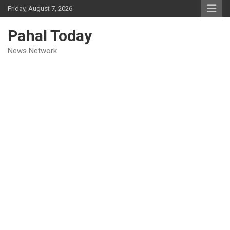
Skip
Friday, August 7, 2026
to
content
Pahal Today
News Network