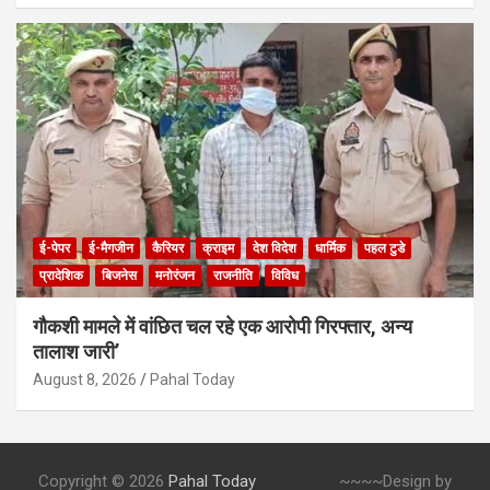
ई-पेपर
ई-मैगजीन
कैरियर
क्राइम
देश विदेश
धार्मिक
पहल टुडे
प्रादेशिक
बिजनेस
मनोरंजन
राजनीति
विविध
गौकशी मामले में वांछित चल रहे एक आरोपी गिरफ्तार, अन्य
तालाश जारी’
August 8, 2026
Pahal Today
Copyright © 2026
Pahal Today
~~~~Design by