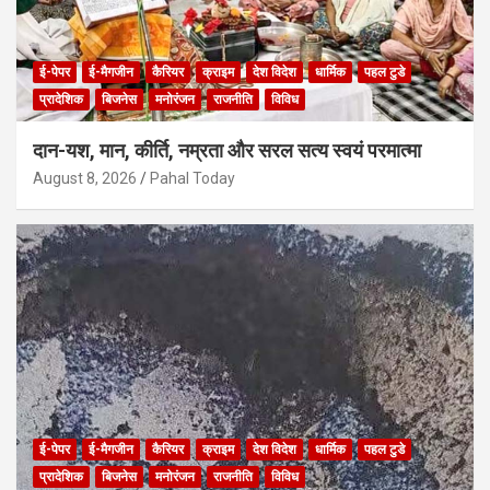
ई-पेपर
ई-मैगजीन
कैरियर
क्राइम
देश विदेश
धार्मिक
पहल टुडे
प्रादेशिक
बिजनेस
मनोरंजन
राजनीति
विविध
दान-यश, मान, कीर्ति, नम्रता और सरल सत्य स्वयं परमात्मा
August 8, 2026
Pahal Today
ई-पेपर
ई-मैगजीन
कैरियर
क्राइम
देश विदेश
धार्मिक
पहल टुडे
प्रादेशिक
बिजनेस
मनोरंजन
राजनीति
विविध