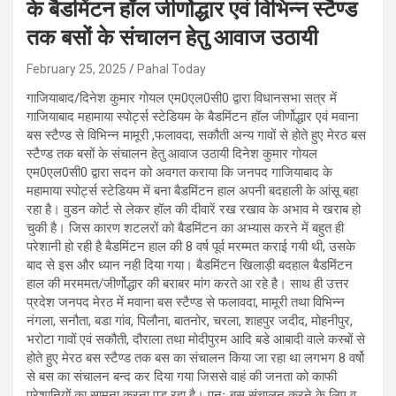
के बैडमिंटन हॉल जीर्णोद्धार एवं विभिन्न स्टैण्ड
तक बसों के संचालन हेतु आवाज उठायी
February 25, 2025
Pahal Today
गाजियाबाद/दिनेश कुमार गोयल एम0एल0सी0 द्वारा विधानसभा सत्र में
गाजियाबाद महामाया स्पोर्ट्स स्टेडियम के बैडमिंटन हॉल जीर्णोद्धार एवं मवाना
बस स्टैण्ड से विभिन्न मामूरी ,फलावदा, सकौती अन्य गावों से होते हुए मेरठ बस
स्टैण्ड तक बसों के संचालन हेतु आवाज उठायी दिनेश कुमार गोयल
एम0एल0सी0 द्वारा सदन को अवगत कराया कि जनपद गाजियाबाद के
महामाया स्पोर्ट्स स्टेडियम में बना बैडमिंटन हाल अपनी बदहाली के आंसू बहा
रहा है। वुडन कोर्ट से लेकर हॉल की दीवारें रख रखाव के अभाव मे खराब हो
चुकी है। जिस कारण शटलरों को बैडमिंटन का अभ्यास करने में बहुत ही
परेशानी हो रही है बैडमिंटन हाल की 8 वर्ष पूर्व मरम्मत कराई गयी थी, उसके
बाद से इस और ध्यान नही दिया गया। बैडमिंटन खिलाड़ी बदहाल बैडमिंटन
हाल की मरममत/जीर्णोद्धार की बराबर मांग करते आ रहे है। साथ ही उत्तर
प्रदेश जनपद मेरठ में मवाना बस स्टैण्ड से फलावदा, मामूरी तथा विभिन्न
नंगला, सनौता, बडा गांव, पिलौना, बातनोर, चरला, शाहपुर जदीद, मोहनीपुर,
भरोटा गावों एवं सकौती, दौराला तथा मोदीपुरम आदि बडे आबादी वाले कस्बों से
होते हुए मेरठ बस स्टैण्ड तक बस का संचालन किया जा रहा था लगभग 8 वर्षो
से बस का संचालन बन्द कर दिया गया जिससे वाहं की जनता को काफी
परेशानियों का सामना करना पड रहा है। पुनः बस संचालन करने के लिए व