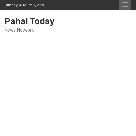
Skip
Sunday, August 9, 2026
to
content
Pahal Today
News Network