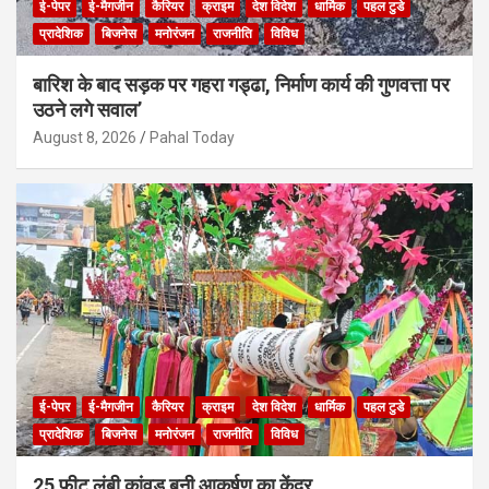
ई-पेपर
ई-मैगजीन
कैरियर
क्राइम
देश विदेश
धार्मिक
पहल टुडे
प्रादेशिक
बिजनेस
मनोरंजन
राजनीति
विविध
बारिश के बाद सड़क पर गहरा गड्ढा, निर्माण कार्य की गुणवत्ता पर
उठने लगे सवाल’
August 8, 2026
Pahal Today
ई-पेपर
ई-मैगजीन
कैरियर
क्राइम
देश विदेश
धार्मिक
पहल टुडे
प्रादेशिक
बिजनेस
मनोरंजन
राजनीति
विविध
25 फीट लंबी कांवड़ बनी आकर्षण का केंद्र