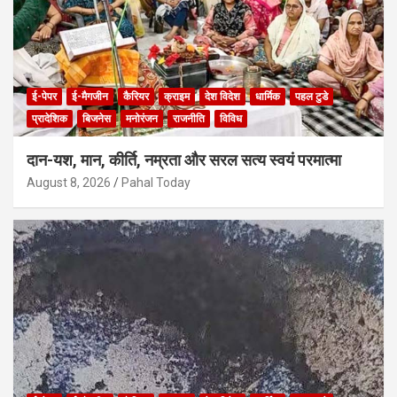
ई-पेपर
ई-मैगजीन
कैरियर
क्राइम
देश विदेश
धार्मिक
पहल टुडे
प्रादेशिक
बिजनेस
मनोरंजन
राजनीति
विविध
दान-यश, मान, कीर्ति, नम्रता और सरल सत्य स्वयं परमात्मा
August 8, 2026
Pahal Today