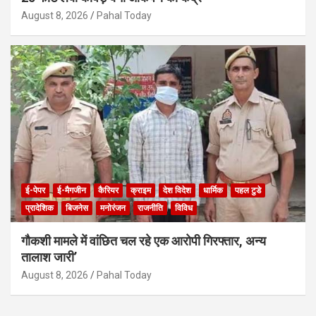
August 8, 2026
Pahal Today
ई-पेपर
ई-मैगजीन
कैरियर
क्राइम
देश विदेश
धार्मिक
पहल टुडे
प्रादेशिक
बिजनेस
मनोरंजन
राजनीति
विविध
गौकशी मामले में वांछित चल रहे एक आरोपी गिरफ्तार, अन्य
तालाश जारी’
August 8, 2026
Pahal Today