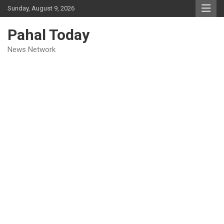
Skip
Sunday, August 9, 2026
to
content
Pahal Today
News Network