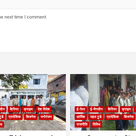
he next time I comment.
जीन
कैरियर
क्राइम
देश विदेश
ई-पेपर
ई-मैगजीन
कैरियर
क्राइम
ुडे
प्रादेशिक
बिजनेस
मनोरंजन
धार्मिक
पहल टुडे
प्रादेशिक
बिजनेस
िध
राजनीति
विविध