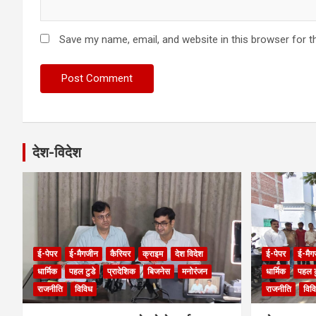
Save my name, email, and website in this browser for t
देश-विदेश
ई-पेपर
ई-मैगजीन
कैरियर
क्राइम
देश विदेश
ई-पेपर
ई-मैग
धार्मिक
पहल टुडे
प्रादेशिक
बिजनेस
मनोरंजन
धार्मिक
पहल ट
राजनीति
विविध
राजनीति
विव