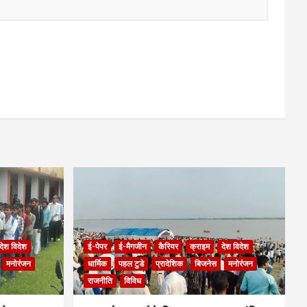
देश विदेश
ई-पेपर
ई-मैगजीन
कैरियर
क्राइम
देश विदेश
मनोरंजन
धार्मिक
पहल टुडे
प्रादेशिक
बिजनेस
मनोरंजन
राजनीति
विविध