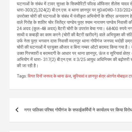
घटनाओं के संबंध में टावर सुरक्षा के सिक्योरिटी फील्ड ऑफिसर शैलेश या
धारा-303(2),324(2) बी.एन.एस. व थाना ज्ञानपुर पर मु0अ0सं0-133/2024 ध
उपरोक्त चोरी की घटनाओं के संबंध में पंजीकृत अभियोगों के शीघ्र अनावरण हेतु
वाले गिरोह के शातिर चोर जितेंद्र पाण्डेय पुत्र श्याम नारायण पाण्डेय निवासी
24 अदद (कुल-48 अदद) बैटरी चोरी के उपरांत बेचा गया। 68400 रुपये नगद
साथी व कबाड़ी का काम करने (चोरी की बैटरी खरीदने) वाले अभियुक्त की संलिप्
उर्फ नेता पुत्र भगवान दास निवासी मदनपुर थाना गोपीगंज जनपद भदोही उम्र 
चोरी की घटनाओं में प्रयुक्त औजार व बिना नम्बर ऑटो बरामद किया गया है। म
उक्त गिरफ्तारी व बरामदगी के आधार पर थाना ज्ञानपुर, ऊंज व सुरियावां क्षे
अभियोग में धारा- 317(2) बी.एन.एस. व 3/25 आयुध अधिनियम की बढ़ोत्तरी सह
की जा रही है।
Tags:
विगत दिनों जनपद के थाना ऊंज
,
सुरियावां व ज्ञानपुर क्षेत्र अंतर्गत मोबा
Post
नगर पालिका परिषद गोपीगंज के सफाईकर्मियों ने कार्यालय पर किया विरोध
navigation