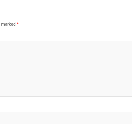
re marked
*