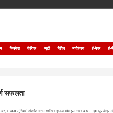
इम
बिजनेस
कैरियर
ब्यूटी
विविध
मनोरंजन
ई-पेपर
ई-म
ूर्ण सफलता
र, व थाना सुरियावां अंतर्गत ग्राम ख्योंखर इण्डस मोबाइल टावर व थाना ज्ञानपुर क्षेत्