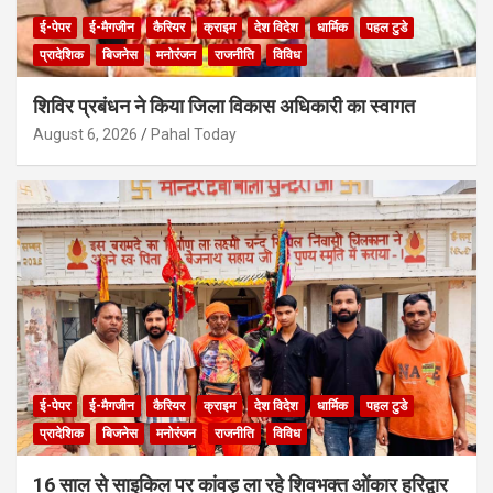
ई-पेपर
ई-मैगजीन
कैरियर
क्राइम
देश विदेश
धार्मिक
पहल टुडे
प्रादेशिक
बिजनेस
मनोरंजन
राजनीति
विविध
शिविर प्रबंधन ने किया जिला विकास अधिकारी का स्वागत
August 6, 2026
Pahal Today
ई-पेपर
ई-मैगजीन
कैरियर
क्राइम
देश विदेश
धार्मिक
पहल टुडे
प्रादेशिक
बिजनेस
मनोरंजन
राजनीति
विविध
16 साल से साइकिल पर कांवड़ ला रहे शिवभक्त ओंकार हरिद्वार