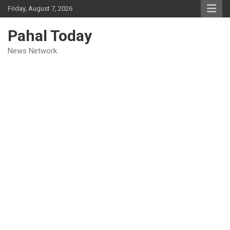
Skip
Friday, August 7, 2026
to
content
Pahal Today
News Network