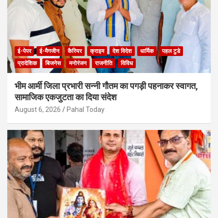
ई-पेपर
ई-मैगजीन
कैरियर
क्राइम
देश विदेश
धार्मिक
पहल टुडे
प्रादेशिक
बिजनेस
मनोरंजन
राजनीति
विविध
भीम आर्मी जिला प्रभारी सन्नी गौतम का पगड़ी पहनाकर स्वागत,
सामाजिक एकजुटता का दिया संदेश
August 6, 2026
Pahal Today