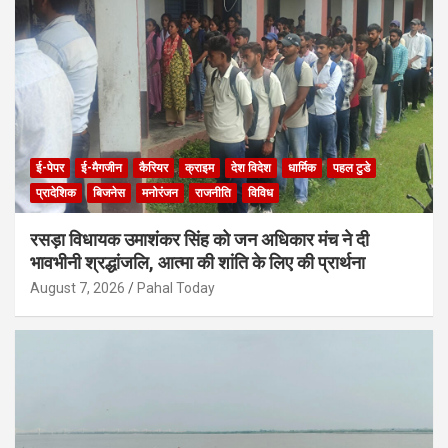
ई-पेपर
ई-मैगजीन
कैरियर
क्राइम
देश विदेश
धार्मिक
पहल टुडे
प्रादेशिक
बिजनेस
मनोरंजन
राजनीति
विविध
रसड़ा विधायक उमाशंकर सिंह को जन अधिकार मंच ने दी
भावभीनी श्रद्धांजलि, आत्मा की शांति के लिए की प्रार्थना
August 7, 2026
Pahal Today