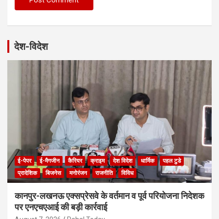
देश-विदेश
ई-पेपर
ई-मैगजीन
कैरियर
क्राइम
देश विदेश
धार्मिक
पहल टुडे
प्रादेशिक
बिजनेस
मनोरंजन
राजनीति
विविध
कानपुर-लखनऊ एक्सप्रेसवे के वर्तमान व पूर्व परियोजना निदेशक
पर एनएचएआई की बड़ी कार्रवाई