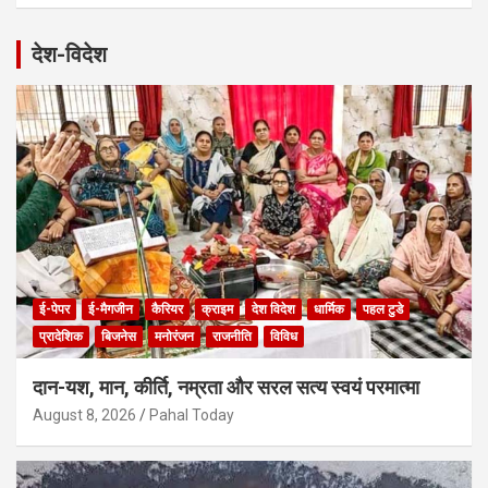
देश-विदेश
ई-पेपर
ई-मैगजीन
कैरियर
क्राइम
देश विदेश
धार्मिक
पहल टुडे
प्रादेशिक
बिजनेस
मनोरंजन
राजनीति
विविध
दान-यश, मान, कीर्ति, नम्रता और सरल सत्य स्वयं परमात्मा
August 8, 2026
Pahal Today