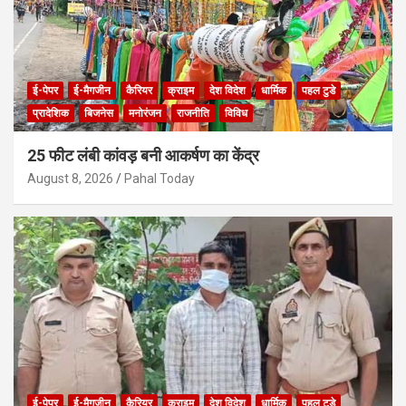
ई-पेपर
ई-मैगजीन
कैरियर
क्राइम
देश विदेश
धार्मिक
पहल टुडे
प्रादेशिक
बिजनेस
मनोरंजन
राजनीति
विविध
25 फीट लंबी कांवड़ बनी आकर्षण का केंद्र
August 8, 2026
Pahal Today
ई-पेपर
ई-मैगजीन
कैरियर
क्राइम
देश विदेश
धार्मिक
पहल टुडे