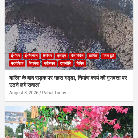
ई-पेपर
ई-मैगजीन
कैरियर
क्राइम
देश विदेश
धार्मिक
पहल टुडे
प्रादेशिक
बिजनेस
मनोरंजन
राजनीति
विविध
बारिश के बाद सड़क पर गहरा गड्ढा, निर्माण कार्य की गुणवत्ता पर
उठने लगे सवाल’
August 8, 2026
Pahal Today