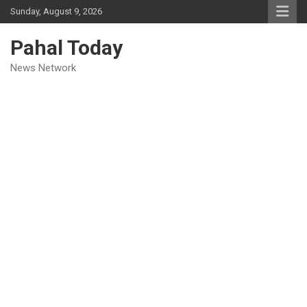
Skip
Sunday, August 9, 2026
to
content
Pahal Today
News Network