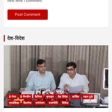
next time I comment.
देश-विदेश
ई-पेपर
ई-मैगजीन
कैरियर
क्राइम
देश विदेश
धार्मिक
पहल टुडे
प्रादेशिक
बिजनेस
मनोरंजन
राजनीति
विविध