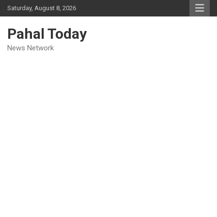
Skip
Saturday, August 8, 2026
to
content
Pahal Today
News Network