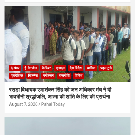
ई-पेपर
ई-मैगजीन
कैरियर
क्राइम
देश विदेश
धार्मिक
पहल टुडे
प्रादेशिक
बिजनेस
मनोरंजन
राजनीति
विविध
रसड़ा विधायक उमाशंकर सिंह को जन अधिकार मंच ने दी
भावभीनी श्रद्धांजलि, आत्मा की शांति के लिए की प्रार्थना
August 7, 2026
Pahal Today