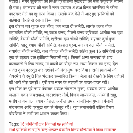
भदोही। नगर सुरियावां का स्थित प्रबोधिनी एकादशी का मेला सकुशल संपन्न
हो गया। मंगलवार की रात में नगर पंचायत अध्यक्ष विनय चौरसिया ने फीता
काटकर मेले का शुभारंभ किया। उसके बाद मेले में आए हुए झाकियों को
बाईपास चौराहे से रवाना किया गया।
इस दौरान नव युवक दल चौक, जय माता दी समिति, लायंस क्लब चौक,
महाशक्ति चौकी समिति, न्यू ब्याज क्लब, मित्रों क्लब सुरियावां, अशोक नव युवा
समिति, वैष्णवी चौकी समिति, श्रीराम दल चौकी समिति, श्रृंगार दुर्गा पुजा
समिति, खाटू श्याम चौकी समिति, दहशत ग्रुप, बजरंग दल चौकी समिति,
नयागंज चौकी समिति, बाल गोपाल चौकी समिति सहित कुल 16 समितियों द्वारा
एक से बढ़कर एक झांकियां निकाली गई। जिसमें अन्य जनपदों से आए
कलाकारों ने शिव तांडव, मां काली का रौद्र रुप, राधा किशन का नृत्य, देश
भक्ति दृश्य प्रस्तुत कर दर्शकों को मंत्रमुग्ध कर दिया। सभी झांकियों को
चेयरमैन ने स्मृति चिह्न भेंटकर सम्मानित किया। मेला को देखते के लिए दर्शकों
की भारी भीड़ उमड़ी। पूरी रात नगर के सड़कों पर चहल-पहल रहीं।
इस मौके पर पूर्व नगर पंचायत अध्यक्ष नंदलाल गुप्ता, अवधेश उमर, अशोक
जलान, मदन जयसवाल, जटाशंकर मौर्य, विजय जायसवाल, अश्विनी साहू,
मनीष जायसवाल, श्याम कौशल, अनील उमर, राजविजय गुप्ता व पंजाबी
मोदनवाल आदि प्रमुख रूप से मौजूद रहें। युवा समाजसेवी रोहित विनय
चौरसिया ने सभी का आभार व्यक्त किया।
Tags:
16 समितियों द्वारा निकाली गई झांकियां
,
सभी झांकियों को स्मृति चिन्ह भेंटकर चेयरमैन विनय चौरसिया ने किया सम्मानित