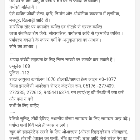
05 वर्ष से कम आयु के बच्चे व 65 वर्ष से ज्यादा के व्यक्ति।
गर्भवती महिलायें ।
ऐसे व्यक्ति जोकी सैन्य, कृषि, निर्माण और औधोगिक व्यवसाय में श्रमिक,
मजदूर, खिलाड़ी आदि हों।
शारीरिक तौर पर कमजोर व्यक्ति एवं गोटापे से ग्रस्त व्यक्ति ।
त्वचा संबन्धित रोग जैरोः सोरायसिस, पागोसर्गा आदि से प्रभावित व्यक्ति ।
पर्यावरण बदलने के कारण गर्मी के अनुकूलनता का आभाव।
सोने का आभाव ।
—
आपदा संबंधी सहायता के लिए निम्न नम्बरो पर सम्पर्क कर सकते है।
एम्बुलेंस 108
पुलिस -112
राहत आयुक्त कार्यालय 1070 टोलफी/आपदा हेल्प लाइन न0-1077
जिला इमरजेंसी आपरेशन सेन्टर कंट्रोल रूम. 05176 -277409,
272335, 272613, 9454416374, गर्म हवाएं/लू की स्थिति में क्या करें
और क्या न करें
सभी के लिए चाहिए
—-
रेडियो सुनिए, टीवी देखिए, स्थानीय मौसम समाचार के लिए समाचार पत्र पढ़ें।
पर्याप्त पानी पियें भले ही प्यास न लगे।
खुद को हाइड्रेटेड रखने के लिए ओआरएस (ओरल रिहाइड्रेशन सॉल्यूशन),
लस्सी, तोरानी (चावल का पानी), नींबू का पानी, छाछ आदि जैसे घरेलू पेय का