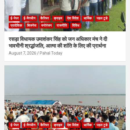
ई-पेपर
ई-मैगजीन
कैरियर
क्राइम
देश विदेश
धार्मिक
पहल टुडे
प्रादेशिक
बिजनेस
मनोरंजन
राजनीति
विविध
रसड़ा विधायक उमाशंकर सिंह को जन अधिकार मंच ने दी
भावभीनी श्रद्धांजलि, आत्मा की शांति के लिए की प्रार्थना
August 7, 2026
Pahal Today
ई-पेपर
ई-मैगजीन
कैरियर
क्राइम
देश विदेश
धार्मिक
पहल टुडे