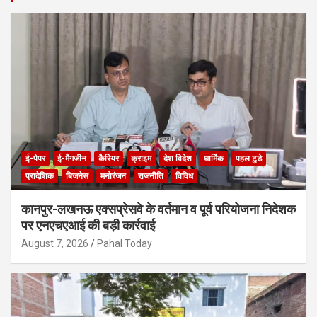
ई-पेपर
ई-मैगजीन
कैरियर
क्राइम
देश विदेश
धार्मिक
पहल टुडे
प्रादेशिक
बिजनेस
मनोरंजन
राजनीति
विविध
कानपुर-लखनऊ एक्सप्रेसवे के वर्तमान व पूर्व परियोजना निदेशक
पर एनएचएआई की बड़ी कार्रवाई
August 7, 2026
Pahal Today