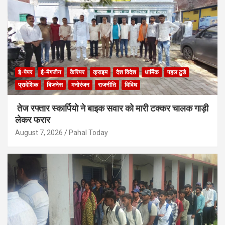
ई-पेपर
ई-मैगजीन
कैरियर
क्राइम
देश विदेश
धार्मिक
पहल टुडे
प्रादेशिक
बिजनेस
मनोरंजन
राजनीति
विविध
तेज रफ्तार स्कार्पियो ने बाइक सवार को मारी टक्कर चालक गाड़ी
लेकर फरार
August 7, 2026
Pahal Today