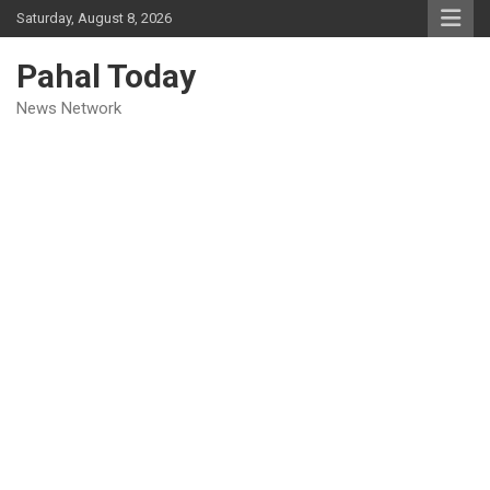
Skip
Saturday, August 8, 2026
to
content
Pahal Today
News Network