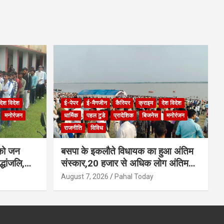
देश विदेश
ई-पेपर
ई-मैगजीन
कैरियर
क्राइम
देश विदेश
मनोरंजन
धार्मिक
पहल टुडे
प्रादेशिक
बिजनेस
मनोरंजन
राजनीति
विविध
 को जन
बसपा के इकलौते विधायक का हुआ अंतिम
्धांजलि,
संस्कार,20 हजार से अधिक लोग अंतिम
थना
यात्रा में हुए शामिल
August 7, 2026
Pahal Today