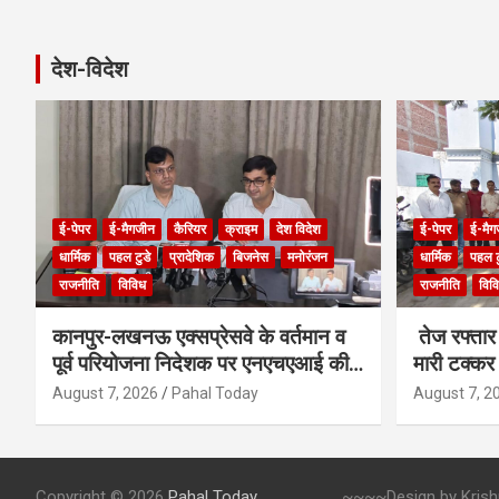
देश-विदेश
ई-पेपर
ई-मैगजीन
कैरियर
क्राइम
देश विदेश
ई-पेपर
ई-मैग
धार्मिक
पहल टुडे
प्रादेशिक
बिजनेस
मनोरंजन
धार्मिक
पहल ट
राजनीति
विविध
राजनीति
विव
कानपुर-लखनऊ एक्सप्रेसवे के वर्तमान व
तेज रफ्तार 
पूर्व परियोजना निदेशक पर एनएचएआई की
मारी टक्कर
बड़ी कार्रवाई
August 7, 2026
Pahal Today
August 7, 2
Copyright © 2026
Pahal Today
~~~~Design by Krishna 