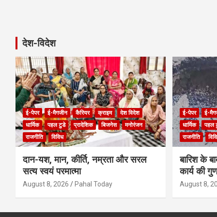
देश-विदेश
ई-पेपर
ई-मैगजीन
कैरियर
क्राइम
देश विदेश
ई-पेपर
ई-मैग
धार्मिक
पहल टुडे
प्रादेशिक
बिजनेस
मनोरंजन
धार्मिक
पहल ट
राजनीति
विविध
राजनीति
विव
दान-यश, मान, कीर्ति, नम्रता और सरल
बारिश के ब
सत्य स्वयं परमात्मा
कार्य की गु
August 8, 2026
Pahal Today
August 8, 2