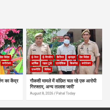
देश विदेश
ई-पेपर
ई-मैगजीन
कैरियर
क्राइम
देश विदेश
मनोरंजन
धार्मिक
पहल टुडे
प्रादेशिक
बिजनेस
मनोरंजन
राजनीति
विविध
ण का केंद्र
गौकशी मामले में वांछित चल रहे एक आरोपी
गिरफ्तार, अन्य तालाश जारी’
August 8, 2026
Pahal Today