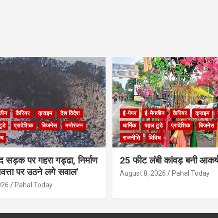
जीन
कैरियर
क्राइम
देश विदेश
ई-पेपर
ई-मैगजीन
कैरियर
क्राइम
ुडे
प्रादेशिक
बिजनेस
मनोरंजन
धार्मिक
पहल टुडे
प्रादेशिक
बिजनेस
िध
राजनीति
विविध
ाद सड़क पर गहरा गड्ढा, निर्माण
25 फीट लंबी कांवड़ बनी आकर्ष
णवत्ता पर उठने लगे सवाल’
August 8, 2026
Pahal Today
026
Pahal Today