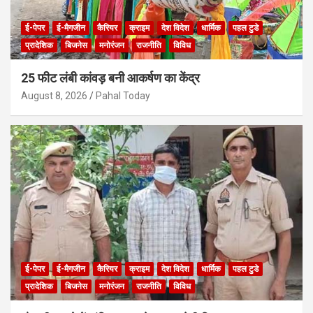
ई-पेपर
ई-मैगजीन
कैरियर
क्राइम
देश विदेश
धार्मिक
पहल टुडे
प्रादेशिक
बिजनेस
मनोरंजन
राजनीति
विविध
25 फीट लंबी कांवड़ बनी आकर्षण का केंद्र
August 8, 2026
Pahal Today
ई-पेपर
ई-मैगजीन
कैरियर
क्राइम
देश विदेश
धार्मिक
पहल टुडे
प्रादेशिक
बिजनेस
मनोरंजन
राजनीति
विविध