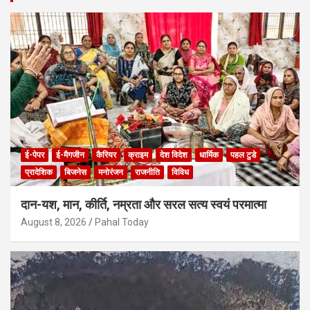
ई-पेपर
ई-मैगजीन
कैरियर
क्राइम
देश विदेश
धार्मिक
पहल टुडे
प्रादेशिक
बिजनेस
मनोरंजन
राजनीति
विविध
दान-यश, मान, कीर्ति, नम्रता और सरल सत्य स्वयं परमात्मा
August 8, 2026
Pahal Today