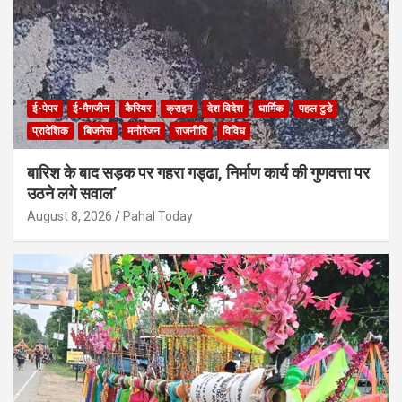
ई-पेपर
ई-मैगजीन
कैरियर
क्राइम
देश विदेश
धार्मिक
पहल टुडे
प्रादेशिक
बिजनेस
मनोरंजन
राजनीति
विविध
बारिश के बाद सड़क पर गहरा गड्ढा, निर्माण कार्य की गुणवत्ता पर
उठने लगे सवाल’
August 8, 2026
Pahal Today