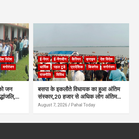
देश विदेश
ई-पेपर
ई-मैगजीन
कैरियर
क्राइम
देश विदेश
मनोरंजन
धार्मिक
पहल टुडे
प्रादेशिक
बिजनेस
मनोरंजन
राजनीति
विविध
 को जन
बसपा के इकलौते विधायक का हुआ अंतिम
्धांजलि,
संस्कार,20 हजार से अधिक लोग अंतिम
थना
यात्रा में हुए शामिल
August 7, 2026
Pahal Today