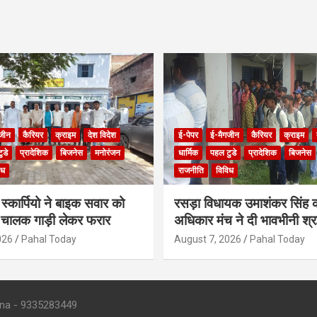
जीन
कैरियर
क्राइम
देश विदेश
ई-पेपर
ई-मैगजीन
कैरियर
क्राइम
ुडे
प्रादेशिक
बिजनेस
मनोरंजन
धार्मिक
पहल टुडे
प्रादेशिक
बिजनेस
िध
राजनीति
विविध
स्कार्पियो ने बाइक सवार को
रसड़ा विधायक उमाशंकर सिंह
 चालक गाड़ी लेकर फरार
अधिकार मंच ने दी भावभीनी श्रद
आत्मा की शांति के लिए की प्रार्
026
Pahal Today
August 7, 2026
Pahal Today
- 9335283449