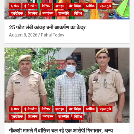
ई-पेपर
ई-मैगजीन
कैरियर
क्राइम
देश विदेश
धार्मिक
पहल टुडे
प्रादेशिक
बिजनेस
मनोरंजन
राजनीति
विविध
25 फीट लंबी कांवड़ बनी आकर्षण का केंद्र
August 8, 2026
Pahal Today
ई-पेपर
ई-मैगजीन
कैरियर
क्राइम
देश विदेश
धार्मिक
पहल टुडे
प्रादेशिक
बिजनेस
मनोरंजन
राजनीति
विविध
गौकशी मामले में वांछित चल रहे एक आरोपी गिरफ्तार, अन्य