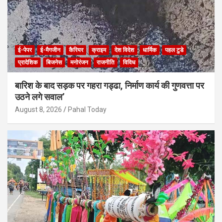
ई-पेपर
ई-मैगजीन
कैरियर
क्राइम
देश विदेश
धार्मिक
पहल टुडे
प्रादेशिक
बिजनेस
मनोरंजन
राजनीति
विविध
बारिश के बाद सड़क पर गहरा गड्ढा, निर्माण कार्य की गुणवत्ता पर
उठने लगे सवाल’
August 8, 2026
Pahal Today