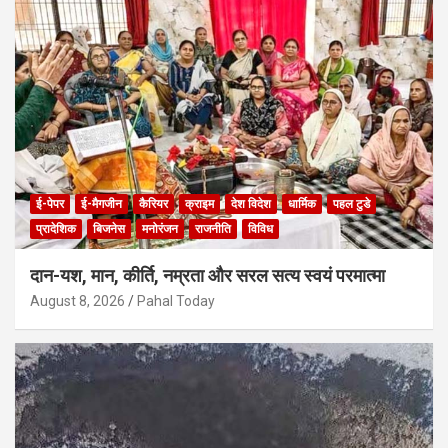
ई-पेपर
ई-मैगजीन
कैरियर
क्राइम
देश विदेश
धार्मिक
पहल टुडे
प्रादेशिक
बिजनेस
मनोरंजन
राजनीति
विविध
दान-यश, मान, कीर्ति, नम्रता और सरल सत्य स्वयं परमात्मा
August 8, 2026
Pahal Today