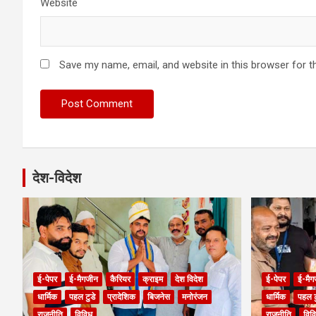
Website
Save my name, email, and website in this browser for t
देश-विदेश
ई-पेपर
ई-मैगजीन
कैरियर
क्राइम
देश विदेश
ई-पेपर
ई-मैग
धार्मिक
पहल टुडे
प्रादेशिक
बिजनेस
मनोरंजन
धार्मिक
पहल ट
राजनीति
विविध
राजनीति
विव