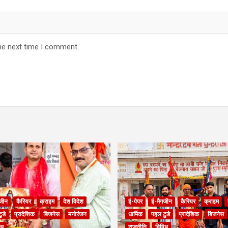
he next time I comment.
जीन
कैरियर
क्राइम
देश विदेश
ई-पेपर
ई-मैगजीन
कैरियर
क्राइम
ुडे
प्रादेशिक
बिजनेस
मनोरंजन
धार्मिक
पहल टुडे
प्रादेशिक
बिजनेस
िध
राजनीति
विविध