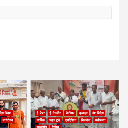
देश विदेश
ई-पेपर
ई-मैगजीन
कैरियर
क्राइम
देश विदेश
मनोरंजन
धार्मिक
पहल टुडे
प्रादेशिक
बिजनेस
मनोरंजन
राजनीति
विविध