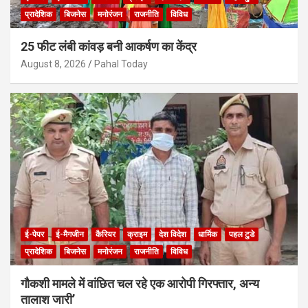
प्रादेशिक
बिजनेस
मनोरंजन
राजनीति
विविध
25 फीट लंबी कांवड़ बनी आकर्षण का केंद्र
August 8, 2026
Pahal Today
ई-पेपर
ई-मैगजीन
कैरियर
क्राइम
देश विदेश
धार्मिक
पहल टुडे
प्रादेशिक
बिजनेस
मनोरंजन
राजनीति
विविध
गौकशी मामले में वांछित चल रहे एक आरोपी गिरफ्तार, अन्य
तालाश जारी’