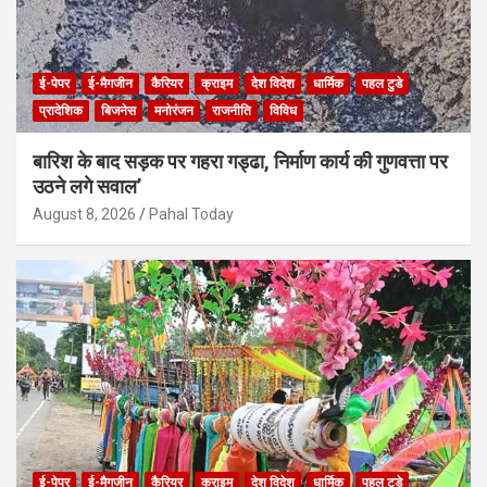
ई-पेपर
ई-मैगजीन
कैरियर
क्राइम
देश विदेश
धार्मिक
पहल टुडे
प्रादेशिक
बिजनेस
मनोरंजन
राजनीति
विविध
बारिश के बाद सड़क पर गहरा गड्ढा, निर्माण कार्य की गुणवत्ता पर
उठने लगे सवाल’
August 8, 2026
Pahal Today
ई-पेपर
ई-मैगजीन
कैरियर
क्राइम
देश विदेश
धार्मिक
पहल टुडे