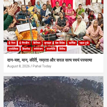
ई-पेपर
ई-मैगजीन
कैरियर
क्राइम
देश विदेश
धार्मिक
पहल टुडे
प्रादेशिक
बिजनेस
मनोरंजन
राजनीति
विविध
दान-यश, मान, कीर्ति, नम्रता और सरल सत्य स्वयं परमात्मा
August 8, 2026
Pahal Today