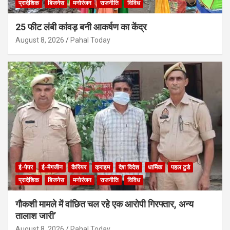
प्रादेशिक
बिजनेस
मनोरंजन
राजनीति
विविध
25 फीट लंबी कांवड़ बनी आकर्षण का केंद्र
August 8, 2026
Pahal Today
ई-पेपर
ई-मैगजीन
कैरियर
क्राइम
देश विदेश
धार्मिक
पहल टुडे
प्रादेशिक
बिजनेस
मनोरंजन
राजनीति
विविध
गौकशी मामले में वांछित चल रहे एक आरोपी गिरफ्तार, अन्य
तालाश जारी’
August 8, 2026
Pahal Today