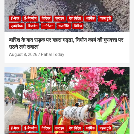
ई-पेपर
ई-मैगजीन
कैरियर
क्राइम
देश विदेश
धार्मिक
पहल टुडे
प्रादेशिक
बिजनेस
मनोरंजन
राजनीति
विविध
बारिश के बाद सड़क पर गहरा गड्ढा, निर्माण कार्य की गुणवत्ता पर
उठने लगे सवाल’
August 8, 2026
Pahal Today
ई-पेपर
ई-मैगजीन
कैरियर
क्राइम
देश विदेश
धार्मिक
पहल टुडे