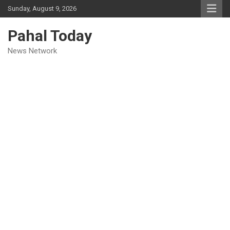
Skip
Sunday, August 9, 2026
to
content
Pahal Today
News Network