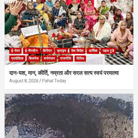
ई-पेपर
ई-मैगजीन
कैरियर
क्राइम
देश विदेश
धार्मिक
पहल टुडे
प्रादेशिक
बिजनेस
मनोरंजन
राजनीति
विविध
दान-यश, मान, कीर्ति, नम्रता और सरल सत्य स्वयं परमात्मा
August 8, 2026
Pahal Today