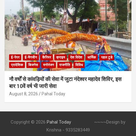
ई-पेपर
ई-मैगजीन
कैरियर
क्राइम
देश विदेश
धार्मिक
पहल टुडे
प्रादेशिक
बिजनेस
मनोरंजन
राजनीति
विविध
नौ वर्षों से कांवड़ियों की सेवा में जुटा नंदेश्वर महादेव शिविर, इस
बार 10वें वर्ष भी जारी सेवा
August 8, 2026
Pahal Today
Copyright © 2026
Pahal Today
~~~~Design by
Krishna - 9335283449