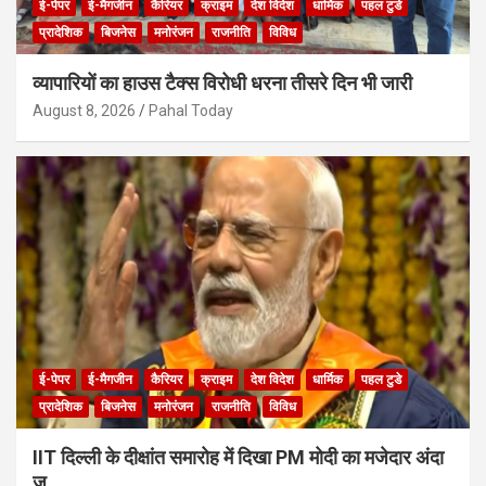
ई-पेपर
ई-मैगजीन
कैरियर
क्राइम
देश विदेश
धार्मिक
पहल टुडे
प्रादेशिक
बिजनेस
मनोरंजन
राजनीति
विविध
व्यापारियों का हाउस टैक्स विरोधी धरना तीसरे दिन भी जारी
August 8, 2026
Pahal Today
ई-पेपर
ई-मैगजीन
कैरियर
क्राइम
देश विदेश
धार्मिक
पहल टुडे
प्रादेशिक
बिजनेस
मनोरंजन
राजनीति
विविध
IIT दिल्ली के दीक्षांत समारोह में दिखा PM मोदी का मजेदार अंदा
ज