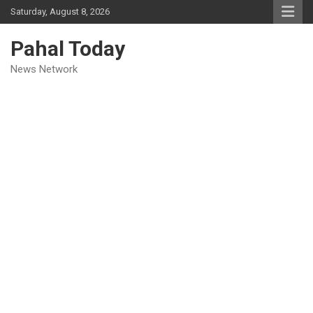
Skip
Saturday, August 8, 2026
to
content
Pahal Today
News Network