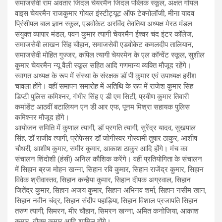
समाजसेवी राम अवतार जिंदल चेयरमैन जिंदल पब्लिक स्कूल, अक्षत गोयल
वाइस चेयरमैन राजकुमार गोयल इंस्टीट्यूट ऑफ टेक्नोलॉजी, मीना यादव
प्रिंसीपल बाल ज्ञान स्कूल, एडवोकेट अरविंद तेवतिया अध्यक्ष मेरठ मंडल
संयुक्त व्यापार मंडल, पवन कुमार त्यागी चेयरमैन ईश्वर चंद इंटर कॉलेज,
समाजसेवी लाखन सिंह चौहान, समाजसेवी एडवोकेट कमलदीप तालियान,
समाजसेवी मोहित गुज्जर, कपिल त्यागी चेयरमेन के एल कॉन्वेंट स्कूल, सुशील
कुमार चेयरमैन न्यू वैली स्कूल सहित आदि गणमान्य व्यक्ति मौजूद रहेंगे।
स्वागत अध्यक्ष के रूप में संस्था के संरक्षक डॉ पी कुमार एवं उपाध्यक्ष हरीश
चावला होंगे। वहीं समापन समारोह में अतिथि के रूप में राजेश कुमार सिंह
डिप्टी पुलिस कमिश्नर, गंभीर सिंह ए डी एम सिटी, प्रवीण कुमार तिवारी
कमांडेंट आठवीं बटालियन एन डी आर एफ, पूनम मिश्रा सहायक पुलिस
कमिश्नर मौजूद होंगे।
आयोजन समिति में कुणाल त्यागी, डॉ प्रगति त्यागी, सुरेंद्र यादव, सुखपाल
सिंह, डॉ राजीव त्यागी, प्रोफेसर डॉ जोगीस्वर गोस्वामी तुषार ठाकुर, आशीष
चौधरी, आशीष कुमार, समीर कुमार, आकाश ठाकुर आदि होंगे। मंच का
संचालन शिंदोशी (हंसी) अनिल कौशिक करेंगे। वहीं प्रतियोगिता के संचालन
में सिहान ब्रज मोहन खन्ना, सिहान रवि कुमार, सिहान राजेंद्र कुमार, सिहान
विवेक श्रीवास्तव, सिहान कन्हैया कुमार, सिहान दीपक अग्रवाल, सिहान
जितेंद्र कुमार, सिहान अजय कुमार, सिहान अभिनव शर्मा, सिहान नसीम खान,
सिहान नवीन चंद्र, सिहान संदीप पहाड़िया, सिहान विशाल प्रजापति सिहान
तरुण त्यागी, सिमरन, मीर चौहान, सिमरन खन्ना, अमित कनोजिया, आकाश
कुमार, गौतम कुमार आदि शामिल होंगे।