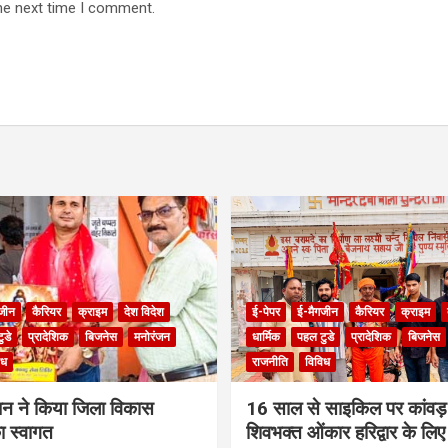
he next time I comment.
जीन
कैरियर
क्राइम
देश विदेश
ई-पेपर
ई-मैगजीन
कैरियर
क्राइम
ुडे
प्रादेशिक
बिजनेस
मनोरंजन
धार्मिक
पहल टुडे
प्रादेशिक
बिजनेस
िध
राजनीति
विविध
ंधन ने किया जिला विकास
16 साल से साइकिल पर कांवड़ 
 स्वागत
शिवभक्त ओंकार हरिद्वार के लिए