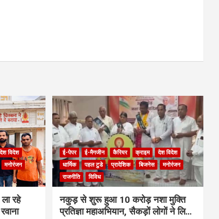
देश विदेश
ई-पेपर
ई-मैगजीन
कैरियर
क्राइम
देश विदेश
मनोरंजन
धार्मिक
पहल टुडे
प्रादेशिक
बिजनेस
मनोरंजन
राजनीति
विविध
ला रहे
नकुड़ से शुरू हुआ 10 करोड़ नशा मुक्ति
 रवाना
प्रतिज्ञा महाअभियान, सैकड़ों लोगों ने लिया