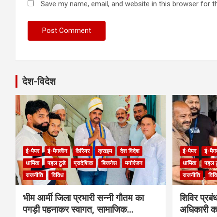
Save my name, email, and website in this browser for t
देश-विदेश
ई-पेपर
ई-मैगजीन
कैरियर
क्राइम
देश विदेश
ई-पेपर
ई-मैग
धार्मिक
पहल टुडे
प्रादेशिक
बिजनेस
मनोरंजन
धार्मिक
पहल ट
राजनीति
विविध
राजनीति
विव
भीम आर्मी जिला प्रभारी सन्नी गौतम का
शिविर प्रब
पगड़ी पहनाकर स्वागत, सामाजिक
अधिकारी का