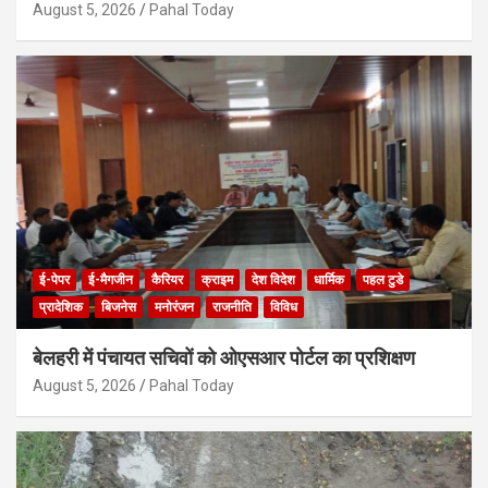
August 5, 2026
Pahal Today
ई-पेपर
ई-मैगजीन
कैरियर
क्राइम
देश विदेश
धार्मिक
पहल टुडे
प्रादेशिक
बिजनेस
मनोरंजन
राजनीति
विविध
बेलहरी में पंचायत सचिवों को ओएसआर पोर्टल का प्रशिक्षण
August 5, 2026
Pahal Today