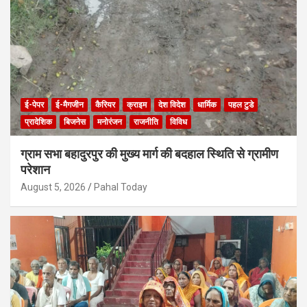
ई-पेपर
ई-मैगजीन
कैरियर
क्राइम
देश विदेश
धार्मिक
पहल टुडे
प्रादेशिक
बिजनेस
मनोरंजन
राजनीति
विविध
ग्राम सभा बहादुरपुर की मुख्य मार्ग की बदहाल स्थिति से ग्रामीण
परेशान
August 5, 2026
Pahal Today