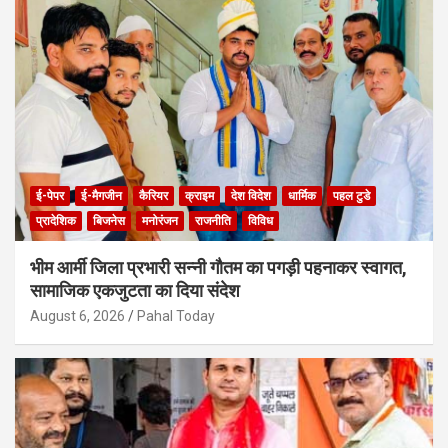
ई-पेपर
ई-मैगजीन
कैरियर
क्राइम
देश विदेश
धार्मिक
पहल टुडे
प्रादेशिक
बिजनेस
मनोरंजन
राजनीति
विविध
भीम आर्मी जिला प्रभारी सन्नी गौतम का पगड़ी पहनाकर स्वागत,
सामाजिक एकजुटता का दिया संदेश
August 6, 2026
Pahal Today