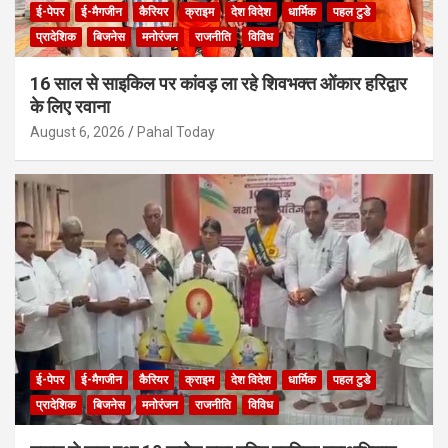
ई-पेपर
ई-मैगजीन
कैरियर
क्राइम
देश विदेश
धार्मिक
पहल टुडे
प्रादेशिक
बिजनेस
मनोरंजन
राजनीति
विविध
16 साल से साइकिल पर कांवड़ ला रहे शिवभक्त ओंकार हरिद्वार
के लिए रवाना
August 6, 2026
Pahal Today
ई-पेपर
ई-मैगजीन
कैरियर
क्राइम
देश विदेश
धार्मिक
पहल टुडे
प्रादेशिक
बिजनेस
मनोरंजन
राजनीति
विविध