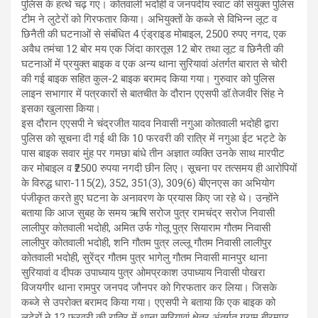
पुलिस के हत्थे चढ़ गए। कोतवाली भदोही व जनपदीय स्वाट की संयुक्त पुलिस
टीम ने लुटेरों को गिरफतार किया। अभियुक्तों के कब्जे से विभिन्न लूट व
छिनैती की घटनाओं से संबंधित 4 एंड्राइड मोबाइल, 2500 रुपए नगद, एक
अवैध तमंचा 12 बोर मय एक जिंदा कारतूस 12 बोर तथा लूट व छिनैती की
घटनाओं में प्रयुक्त बाइक व एक अन्य थाना सुरियावां अंतर्गत बारात से चोरी
की गई बाइक सहित कुल-2 बाइक बरामद किया गया। गुरुवार को पुलिस
लाइन सभागार में पत्रकारों से बातचीत के दौरान एएसपी डॉ.तेजवीर सिंह ने
इसका खुलासा किया।
इस दौरान एएसपी ने चंद्रजीत यादव निवासी नगुआ कोतवाली भदोही द्वारा
पुलिस को सूचना दी गई थी कि 10 फरवरी की रात्रि में नगुआ ईट भट्टे के
पास बाइक सवार मुंह पर गमछा बांधे तीन अज्ञात व्यक्ति उनके साथ मारपीट
कर मोबाइल व ₹2500 रुपया नगदी छीन लिए। सूचना पर तत्समय ही आरोपियों
के विरुद्ध धारा-115(2), 352, 351(3), 309(6) बीएनएस का अभियोग
पंजीकृत करते हुए घटना के अनावरण के प्रयास किए जा रहे थे। उन्होंने
बताया कि आज सुबह के समय ऋषि सरोज पुत्र रामचंद्र सरोज निवासी
लालीपुर कोतवाली भदोही, अमित उर्फ गोलू पुत्र सियाराम गौतम निवासी
लालीपुर कोतवाली भदोही, शनि गौतम पुत्र लल्लू गौतम निवासी लालीपुर
कोतवाली भदोही, सुरेंद्र गौतम पुत्र भागेलु गौतम निवासी मानपुर थाना
सुरियावां व दीपक उपाध्याय पुत्र ओमप्रकाश उपाध्याय निवासी पोखरा
विजयगीर थाना रामपुर जनपद जौनपर को गिरफतार कर लिया। जिसके
कब्जे से उपरोक्त बरामद किया गया। एएसपी ने बताया कि एक बाइक को
लुटेरों ने 12 फरवरी की रात्रि में थाना सुरियावां क्षेत्र अंतर्गत ग्राम बीरमपुर