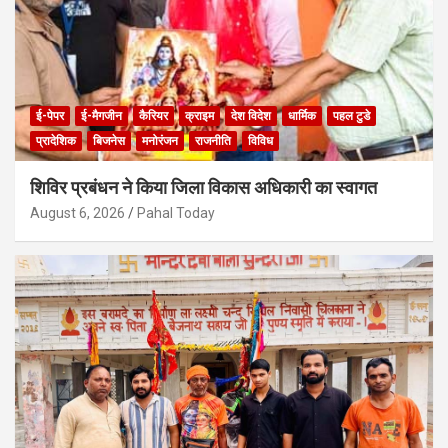
ई-पेपर
ई-मैगजीन
कैरियर
क्राइम
देश विदेश
धार्मिक
पहल टुडे
प्रादेशिक
बिजनेस
मनोरंजन
राजनीति
विविध
शिविर प्रबंधन ने किया जिला विकास अधिकारी का स्वागत
August 6, 2026
Pahal Today