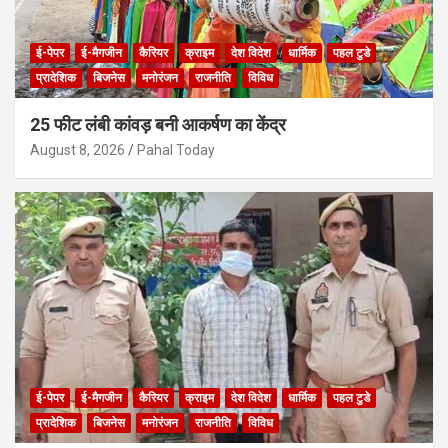
ई-पेपर
ई-मैगजीन
कैरियर
क्राइम
देश विदेश
धार्मिक
पहल टुडे
प्रादेशिक
बिजनेस
मनोरंजन
राजनीति
विविध
25 फीट लंबी कांवड़ बनी आकर्षण का केंद्र
August 8, 2026
Pahal Today
ई-पेपर
ई-मैगजीन
कैरियर
क्राइम
देश विदेश
धार्मिक
पहल टुडे
प्रादेशिक
बिजनेस
मनोरंजन
राजनीति
विविध