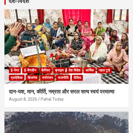
देश-विदेश
ई-पेपर
ई-मैगजीन
कैरियर
क्राइम
देश विदेश
धार्मिक
पहल टुडे
प्रादेशिक
बिजनेस
मनोरंजन
राजनीति
विविध
दान-यश, मान, कीर्ति, नम्रता और सरल सत्य स्वयं परमात्मा
August 8, 2026
Pahal Today