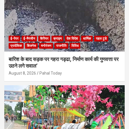
ई-पेपर
ई-मैगजीन
कैरियर
क्राइम
देश विदेश
धार्मिक
पहल टुडे
प्रादेशिक
बिजनेस
मनोरंजन
राजनीति
विविध
बारिश के बाद सड़क पर गहरा गड्ढा, निर्माण कार्य की गुणवत्ता पर
उठने लगे सवाल’
August 8, 2026
Pahal Today