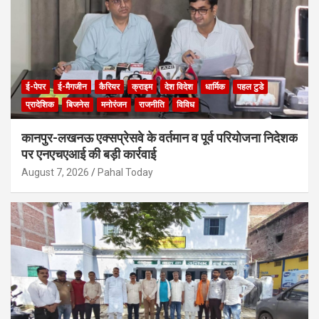
ई-पेपर
ई-मैगजीन
कैरियर
क्राइम
देश विदेश
धार्मिक
पहल टुडे
प्रादेशिक
बिजनेस
मनोरंजन
राजनीति
विविध
कानपुर-लखनऊ एक्सप्रेसवे के वर्तमान व पूर्व परियोजना निदेशक
पर एनएचएआई की बड़ी कार्रवाई
August 7, 2026
Pahal Today