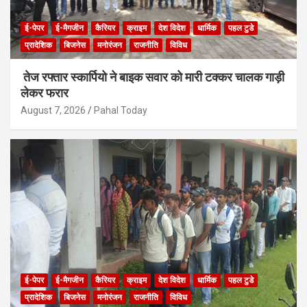
ई-पेपर
ई-मैगजीन
कैरियर
क्राइम
देश विदेश
धार्मिक
पहल टुडे
प्रादेशिक
बिजनेस
मनोरंजन
राजनीति
विविध
तेज रफ्तार स्कार्पियो ने बाइक सवार को मारी टक्कर चालक गाड़ी
लेकर फरार
August 7, 2026
Pahal Today
ई-पेपर
ई-मैगजीन
कैरियर
क्राइम
देश विदेश
धार्मिक
पहल टुडे
प्रादेशिक
बिजनेस
मनोरंजन
राजनीति
विविध