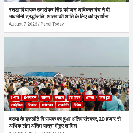
रसड़ा विधायक उमाशंकर सिंह को जन अधिकार मंच ने दी
भावभीनी श्रद्धांजलि, आत्मा की शांति के लिए की प्रार्थना
August 7, 2026
Pahal Today
ई-पेपर
ई-मैगजीन
कैरियर
क्राइम
देश विदेश
धार्मिक
पहल टुडे
प्रादेशिक
बिजनेस
मनोरंजन
राजनीति
विविध
बसपा के इकलौते विधायक का हुआ अंतिम संस्कार,20 हजार से
अधिक लोग अंतिम यात्रा में हुए शामिल