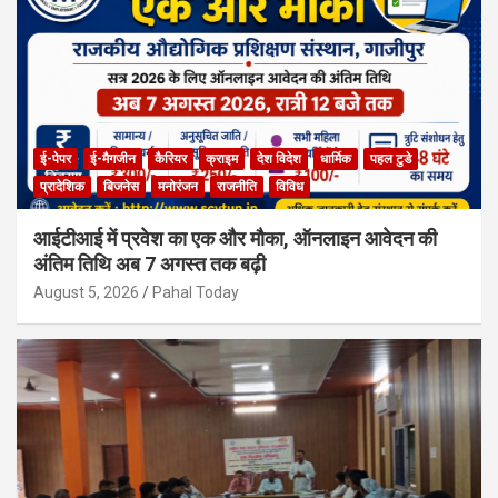
ई-पेपर
ई-मैगजीन
कैरियर
क्राइम
देश विदेश
धार्मिक
पहल टुडे
प्रादेशिक
बिजनेस
मनोरंजन
राजनीति
विविध
आईटीआई में प्रवेश का एक और मौका, ऑनलाइन आवेदन की
अंतिम तिथि अब 7 अगस्त तक बढ़ी
August 5, 2026
Pahal Today