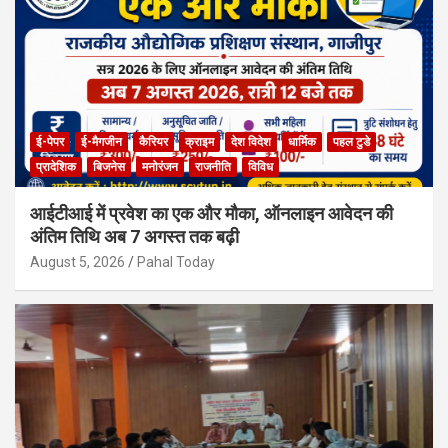
ई-पेपर
ई-मैगजीन
कैरियर
क्राइम
देश विदेश
धार्मिक
पहल टुडे
प्रादेशिक
बिजनेस
मनोरंजन
राजनीति
विविध
आईटीआई में प्रवेश का एक और मौका, ऑनलाइन आवेदन की
अंतिम तिथि अब 7 अगस्त तक बढ़ी
August 5, 2026
Pahal Today