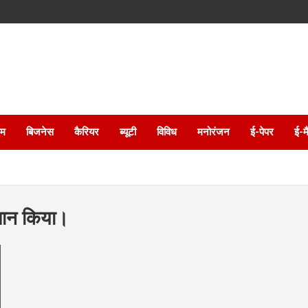
इम
बिजनेस
कैरियर
ब्यूटी
विविध
मनोरंजन
ई-पेपर
ई-म
चालान किया।