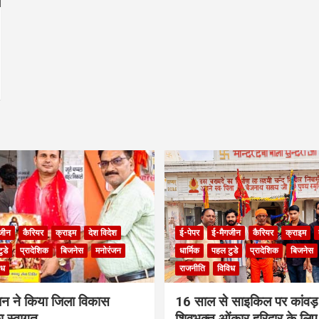
जीन
कैरियर
क्राइम
देश विदेश
ई-पेपर
ई-मैगजीन
कैरियर
क्राइम
ुडे
प्रादेशिक
बिजनेस
मनोरंजन
धार्मिक
पहल टुडे
प्रादेशिक
बिजनेस
िध
राजनीति
विविध
ंधन ने किया जिला विकास
16 साल से साइकिल पर कांवड़ 
 स्वागत
शिवभक्त ओंकार हरिद्वार के लिए