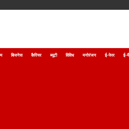
इम
बिजनेस
कैरियर
ब्यूटी
विविध
मनोरंजन
ई-पेपर
ई-म