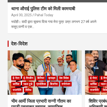
थाना औराई पुलिस टीम को मिली कामयाबी
April 30, 2025
Pahal Today
भदोही। वादी द्वारा सूचना दिया गया मेरा पुत्र उम्र लगभग 27 वर्ष अपने
ससुर,पत्नी व एक…
देश-विदेश
ई-पेपर
ई-मैगजीन
कैरियर
क्राइम
देश विदेश
ई-पेपर
ई-मैग
धार्मिक
पहल टुडे
प्रादेशिक
बिजनेस
मनोरंजन
धार्मिक
पहल ट
राजनीति
विविध
राजनीति
विव
भीम आर्मी जिला प्रभारी सन्नी गौतम का
शिविर प्रब
पगड़ी पहनाकर स्वागत, सामाजिक
अधिकारी का