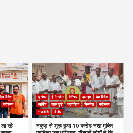
देश विदेश
ई-पेपर
ई-मैगजीन
कैरियर
क्राइम
देश विदेश
मनोरंजन
धार्मिक
पहल टुडे
प्रादेशिक
बिजनेस
मनोरंजन
राजनीति
विविध
ला रहे
नकुड़ से शुरू हुआ 10 करोड़ नशा मुक्ति
 रवाना
प्रतिज्ञा महाअभियान, सैकड़ों लोगों ने लिया