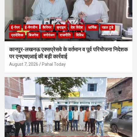
ई-पेपर
ई-मैगजीन
कैरियर
क्राइम
देश विदेश
धार्मिक
पहल टुडे
प्रादेशिक
बिजनेस
मनोरंजन
राजनीति
विविध
कानपुर-लखनऊ एक्सप्रेसवे के वर्तमान व पूर्व परियोजना निदेशक
पर एनएचएआई की बड़ी कार्रवाई
August 7, 2026
Pahal Today