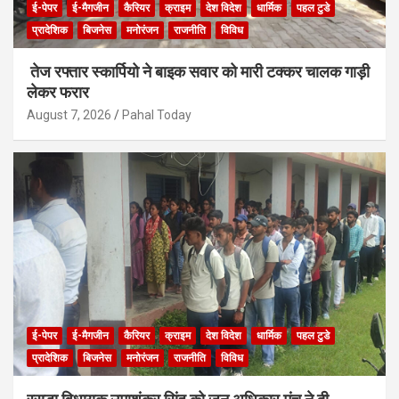
ई-पेपर
ई-मैगजीन
कैरियर
क्राइम
देश विदेश
धार्मिक
पहल टुडे
प्रादेशिक
बिजनेस
मनोरंजन
राजनीति
विविध
तेज रफ्तार स्कार्पियो ने बाइक सवार को मारी टक्कर चालक गाड़ी
लेकर फरार
August 7, 2026
Pahal Today
ई-पेपर
ई-मैगजीन
कैरियर
क्राइम
देश विदेश
धार्मिक
पहल टुडे
प्रादेशिक
बिजनेस
मनोरंजन
राजनीति
विविध