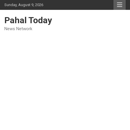
Skip
Sunday, August 9, 2026
to
content
Pahal Today
News Network