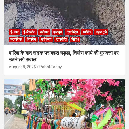
ई-पेपर
ई-मैगजीन
कैरियर
क्राइम
देश विदेश
धार्मिक
पहल टुडे
प्रादेशिक
बिजनेस
मनोरंजन
राजनीति
विविध
बारिश के बाद सड़क पर गहरा गड्ढा, निर्माण कार्य की गुणवत्ता पर
उठने लगे सवाल’
August 8, 2026
Pahal Today