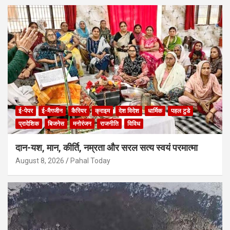
ई-पेपर
ई-मैगजीन
कैरियर
क्राइम
देश विदेश
धार्मिक
पहल टुडे
प्रादेशिक
बिजनेस
मनोरंजन
राजनीति
विविध
दान-यश, मान, कीर्ति, नम्रता और सरल सत्य स्वयं परमात्मा
August 8, 2026
Pahal Today