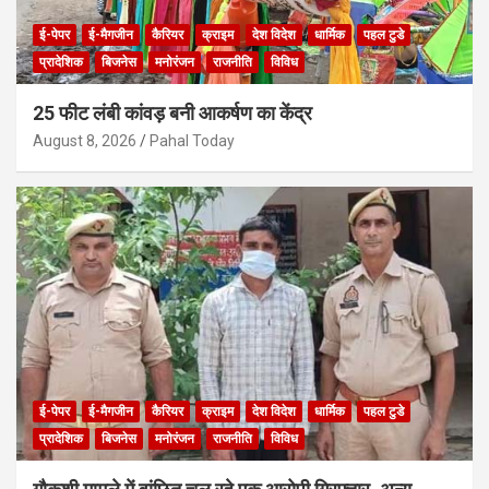
ई-पेपर
ई-मैगजीन
कैरियर
क्राइम
देश विदेश
धार्मिक
पहल टुडे
प्रादेशिक
बिजनेस
मनोरंजन
राजनीति
विविध
25 फीट लंबी कांवड़ बनी आकर्षण का केंद्र
August 8, 2026
Pahal Today
ई-पेपर
ई-मैगजीन
कैरियर
क्राइम
देश विदेश
धार्मिक
पहल टुडे
प्रादेशिक
बिजनेस
मनोरंजन
राजनीति
विविध