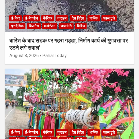
ई-पेपर
ई-मैगजीन
कैरियर
क्राइम
देश विदेश
धार्मिक
पहल टुडे
प्रादेशिक
बिजनेस
मनोरंजन
राजनीति
विविध
बारिश के बाद सड़क पर गहरा गड्ढा, निर्माण कार्य की गुणवत्ता पर
उठने लगे सवाल’
August 8, 2026
Pahal Today
ई-पेपर
ई-मैगजीन
कैरियर
क्राइम
देश विदेश
धार्मिक
पहल टुडे