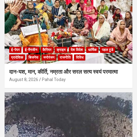
ई-पेपर
ई-मैगजीन
कैरियर
क्राइम
देश विदेश
धार्मिक
पहल टुडे
प्रादेशिक
बिजनेस
मनोरंजन
राजनीति
विविध
दान-यश, मान, कीर्ति, नम्रता और सरल सत्य स्वयं परमात्मा
August 8, 2026
Pahal Today