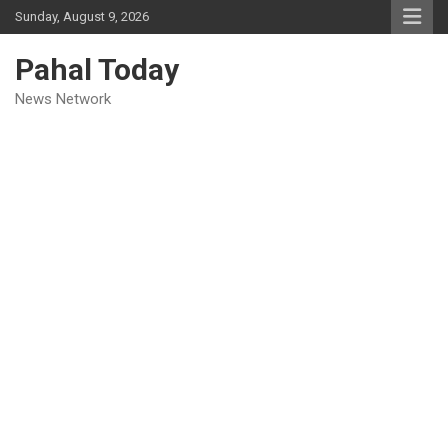
Skip
Sunday, August 9, 2026
to
content
Pahal Today
News Network