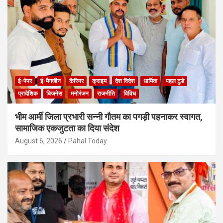
ई-पेपर
ई-मैगजीन
कैरियर
क्राइम
देश विदेश
धार्मिक
पहल टुडे
प्रादेशिक
बिजनेस
मनोरंजन
राजनीति
विविध
भीम आर्मी जिला प्रभारी सन्नी गौतम का पगड़ी पहनाकर स्वागत,
सामाजिक एकजुटता का दिया संदेश
August 6, 2026
Pahal Today