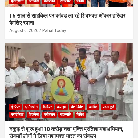
प्रादेशिक
बिजनेस
मनोरंजन
राजनीति
विविध
16 साल से साइकिल पर कांवड़ ला रहे शिवभक्त ओंकार हरिद्वार
के लिए रवाना
August 6, 2026
Pahal Today
ई-पेपर
ई-मैगजीन
कैरियर
क्राइम
देश विदेश
धार्मिक
पहल टुडे
प्रादेशिक
बिजनेस
मनोरंजन
राजनीति
विविध
नकुड़ से शुरू हुआ 10 करोड़ नशा मुक्ति प्रतिज्ञा महाअभियान,
सैकड़ों लोगों ने लिया नशामुक्त भारत का संकल्प