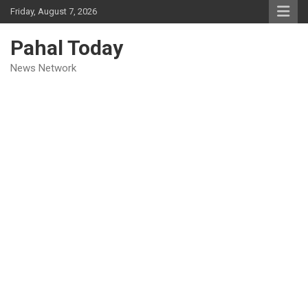
Skip
Friday, August 7, 2026
to
content
Pahal Today
News Network