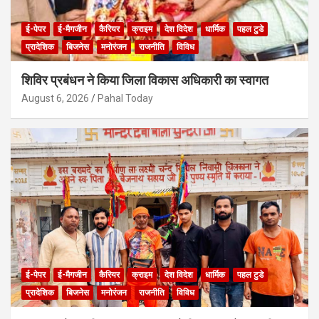
ई-पेपर
ई-मैगजीन
कैरियर
क्राइम
देश विदेश
धार्मिक
पहल टुडे
प्रादेशिक
बिजनेस
मनोरंजन
राजनीति
विविध
शिविर प्रबंधन ने किया जिला विकास अधिकारी का स्वागत
August 6, 2026
Pahal Today
ई-पेपर
ई-मैगजीन
कैरियर
क्राइम
देश विदेश
धार्मिक
पहल टुडे
प्रादेशिक
बिजनेस
मनोरंजन
राजनीति
विविध