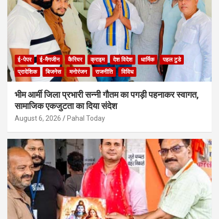
ई-पेपर
ई-मैगजीन
कैरियर
क्राइम
देश विदेश
धार्मिक
पहल टुडे
प्रादेशिक
बिजनेस
मनोरंजन
राजनीति
विविध
भीम आर्मी जिला प्रभारी सन्नी गौतम का पगड़ी पहनाकर स्वागत,
सामाजिक एकजुटता का दिया संदेश
August 6, 2026
Pahal Today