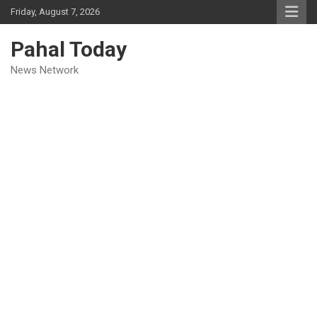
Skip
Friday, August 7, 2026
to
content
Pahal Today
News Network