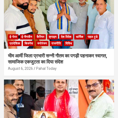
ई-पेपर
ई-मैगजीन
कैरियर
क्राइम
देश विदेश
धार्मिक
पहल टुडे
प्रादेशिक
बिजनेस
मनोरंजन
राजनीति
विविध
भीम आर्मी जिला प्रभारी सन्नी गौतम का पगड़ी पहनाकर स्वागत,
सामाजिक एकजुटता का दिया संदेश
August 6, 2026
Pahal Today