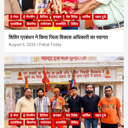
ई-पेपर
ई-मैगजीन
कैरियर
क्राइम
देश विदेश
धार्मिक
पहल टुडे
प्रादेशिक
बिजनेस
मनोरंजन
राजनीति
विविध
शिविर प्रबंधन ने किया जिला विकास अधिकारी का स्वागत
August 6, 2026
Pahal Today
ई-पेपर
ई-मैगजीन
कैरियर
क्राइम
देश विदेश
धार्मिक
पहल टुडे
प्रादेशिक
बिजनेस
मनोरंजन
राजनीति
विविध