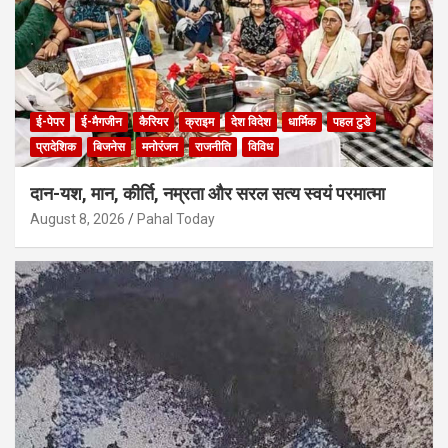
ई-पेपर
ई-मैगजीन
कैरियर
क्राइम
देश विदेश
धार्मिक
पहल टुडे
प्रादेशिक
बिजनेस
मनोरंजन
राजनीति
विविध
दान-यश, मान, कीर्ति, नम्रता और सरल सत्य स्वयं परमात्मा
August 8, 2026
Pahal Today