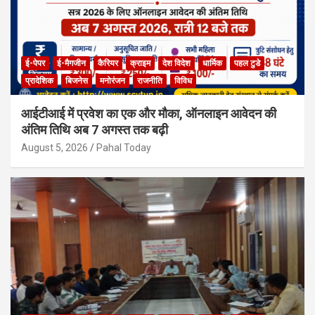
ई-पेपर
ई-मैगजीन
कैरियर
क्राइम
देश विदेश
धार्मिक
पहल टुडे
प्रादेशिक
बिजनेस
मनोरंजन
राजनीति
विविध
आईटीआई में प्रवेश का एक और मौका, ऑनलाइन आवेदन की
अंतिम तिथि अब 7 अगस्त तक बढ़ी
August 5, 2026
Pahal Today